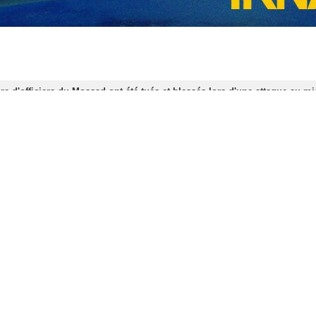
bliques générales de l'IRGC dans un communiqué, faisant référence au
nt souligné : « La répétition de tout mal fera face à des réponses dure
u Corps des gardiens de la révolution islamique a déclaré dans un comm
 et du mal sionistes à Erbil a été visé ».
ents crimes commis par l’entité sioniste et notre mise en garde précéd
e stratégique de la conspiration et du mal sionistes a été visé par de
us, nous mettons en garde l’entité sioniste criminelle que la répétiti
ssurons également au grand peuple iranien que la sécurité et la paix 
lles ne permettront à personne de la menacer ou de l’attaquer ».