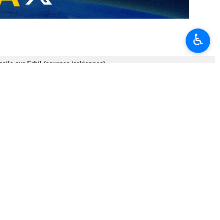
♿︎
 ciblage du centre stratégique de la conspiration sioniste par
s, décisives et destructrices. »
uniqué, que « suite aux récents actes pervers de l’entité sioniste, le
ente que les crimes et les actes maléfiques de ce sinistre régime ne
s missiles puissants et de haute précision appartenant aux Gardiens de
on de toute action perverse sera affrontée par des ripostes sévères,
de la nation islamique sont une ligne rouge des forces armées de la