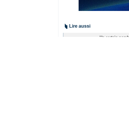
Téhéran (IRNA) - Les relations pu
des missiles de haute précision, o
Le service des relations publiques d
centre stratégique de la conspiration
Le texte souligne : « Après les réc
resteront pas sans réponse, le centr
la Révolution islamique ».
Et de poursuivre : « Une fois de pl
décisives et destructrices. Nous a
République islamique d’Iran et qu’e
Iran
Politique