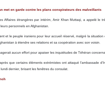
adjoint des talibans afghans a écrit mardi sur sa page Twitter qu'une
.