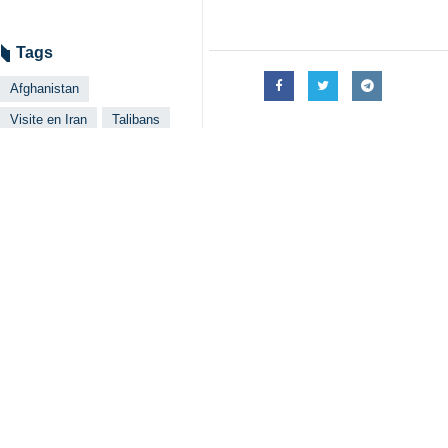
Selon l’IRNA citant des sources afg
étrangères, Hossein Amir-Abdolhian, 
permettaient pas à des groupes malv
d’intoxication.
Selon le message Twitter, Amir Kh
emprisonnés dans le pays voisin.
Lire aussi: Iran/Afghanistan :
Téhéra
Hier lundi soir, le ministre taliban
représentations diplomatiques et de
M.Muttaqi a remercié le gouvernement
de souligner la détermination de l'A
Il a assuré que l'Afghanistan ne mé
L'appel téléphonique est intervenu 