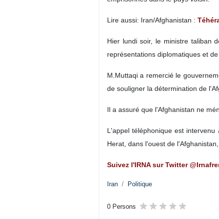
Téhéran - IRNA - Un porte-parole 
rendrait prochainement à Téhéran