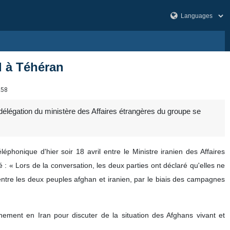
d à Téhéran
258