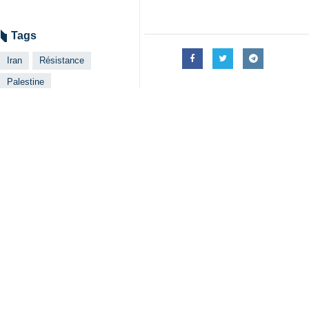
Téhéran (IRNA)- Le secrétaire du C
plus de sept décennies d'occupati
Ali Akbar Ahmadian, lors d'une réu
Téhéran lundi, a souligné les dévelo
efficace pour mettre fin à plus de 7
Le chef du SNSC a ajouté : « La P
régionaux de la résistance [front], i
Abordant les tentatives des ennem
mouvement du Jihad islamique dans l