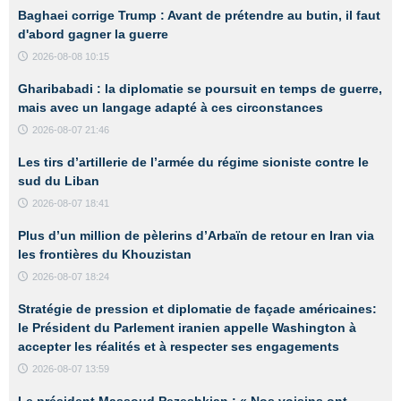
Baghaei corrige Trump : Avant de prétendre au butin, il faut
d'abord gagner la guerre
2026-08-08 10:15
Gharibabadi : la diplomatie se poursuit en temps de guerre,
mais avec un langage adapté à ces circonstances
2026-08-07 21:46
Les tirs d’artillerie de l’armée du régime sioniste contre le
sud du Liban
2026-08-07 18:41
Plus d’un million de pèlerins d’Arbaïn de retour en Iran via
les frontières du Khouzistan
2026-08-07 18:24
Stratégie de pression et diplomatie de façade américaines:
le Président du Parlement iranien appelle Washington à
accepter les réalités et à respecter ses engagements
2026-08-07 13:59
Le président Massoud Pezeshkian : « Nos voisins ont