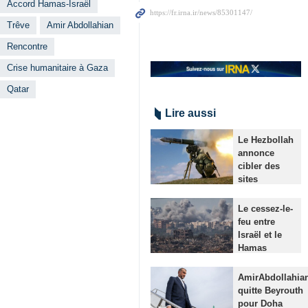
Accord Hamas-Israël
Trêve
Amir Abdollahian
Rencontre
Crise humanitaire à Gaza
Qatar
Lire aussi
Le Hezbollah
annonce
cibler des
sites
militaires
israéliens
Le cessez-le-
Téhéran
feu entre
(IRNA)- Le
Israël et le
Hezbollah
Hamas
libanais a
débutera
annoncé jeudi
vendredi
AmirAbdollahia
la mort de
matin
quitte Beyrouth
quatre soldats
Téhéran
pour Doha
d'une force…