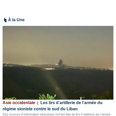
À la Une
Asie occidentale
Les tirs d’artillerie de l’armée du
A
régime sioniste contre le sud du Liban
n
Des sources d’information libanaises ont fait état de tirs d’artillerie de l’armée
d