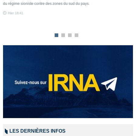
du régime sioniste contre des zones du sud du pays.
s
D
Hier 18:41
n
LES DERNIÈRES INFOS