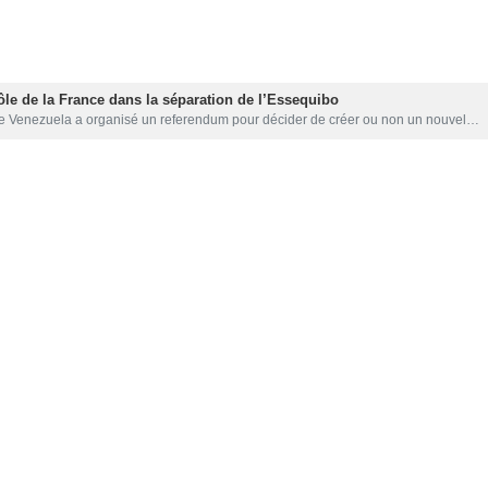
par Shelter révèle que 309 000 personnes devraient passer les fête
dans la rue.
e personnes passant les fêtes de fin d'année dans les hôtels, chambr
l'information.
ment considérés comme compromettant la capacité du pays à loger cor
t sont gelés depuis quatre ans malgré les hausses record des loyers de
de l’aide du conseil en raison d’une situation d’itinérance réelle o
 pandémie de Covid a plongé davantage de familles dans la crise.
Masoume