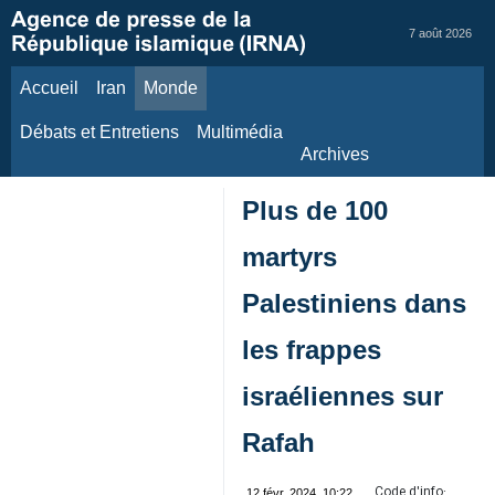
7 août 2026
Accueil
Iran
Monde
Débats et Entretiens
Multimédia
Archives
Plus de 100
martyrs
Palestiniens dans
les frappes
israéliennes sur
Rafah
Code d'info:
12 févr. 2024, 10:22
85384256