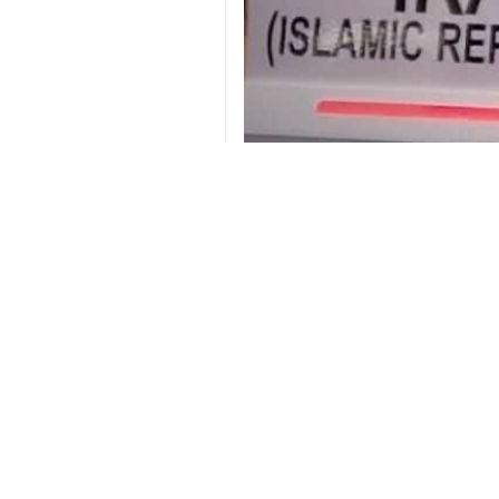
L'ambassadeur et représentant pe
essais nucléaires et éliminer les
Ali Bahreini a fait ces remarques dan
« Les essais nucléaires constituent 
« À l'occasion de la Journée inter
l'élimination totale des armes nucléa