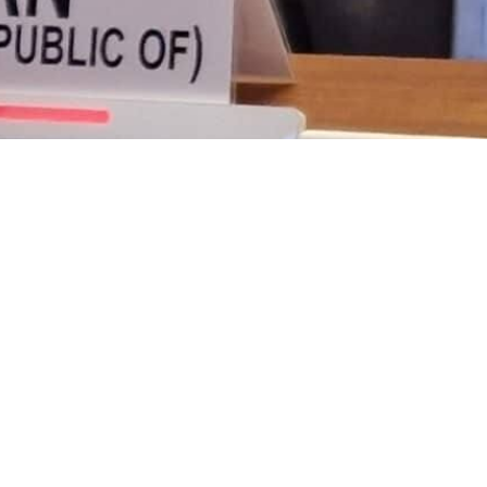
rmanent de l'Iran auprès de l'Office des Nations Unies à Genève a a
 armes atomiques.
s un post sur X jeudi, à l'occasion de la Journée internationale contre 
une menace pour notre planète et les générations futures », a-t-il décla
nationale contre les essais nucléaires, engageons-nous à protéger no
ires », a-t-il ajouté, faisant référence aux armes nucléaires.