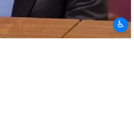
♿︎
ppelé la communauté internationale à œuvrer pour mettre fin aux
les essais nucléaires.
ré.
tre monde en plaidant pour l'arrêt complet des essais nucléaires et