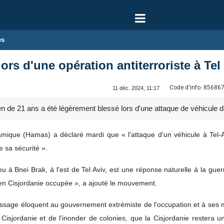
es
lors d'une opération antiterroriste à Tel
Code d'info:
85686
11 déc. 2024, 11:17
n de 21 ans a été légèrement blessé lors d'une attaque de véhicule dan
mique (Hamas) a déclaré mardi que « l'attaque d'un véhicule à Tel-Av
e sa sécurité ».
ieu à Bnei Brak, à l'est de Tel Aviv, est une réponse naturelle à la gu
n Cisjordanie occupée », a ajouté le mouvement.
sage éloquent au gouvernement extrémiste de l'occupation et à ses mi
 Cisjordanie et de l'inonder de colonies, que la Cisjordanie restera u