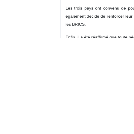
Les trois pays ont convenu de pour
également décidé de renforcer leur 
les BRICS.
Enfin, il a été réaffirmé que toute 
Iran
Politique
0 Persons
Tags
Négociations irano-
américaines
Violation de l'accord
nucléaire
Troïka européenne