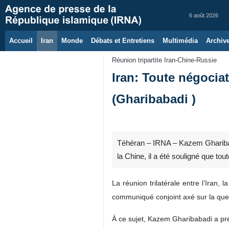
6 août 2026
Accueil
Iran
Monde
Débats et Entretiens
Multimédia
Archiv
Réunion tripartite Iran-Chine-Russie
Iran: Toute négociat
(Gharibabadi )
Téhéran – IRNA – Kazem Gharibabadi,
la Chine, il a été souligné que tou
La réunion trilatérale entre l’Iran, 
communiqué conjoint axé sur la ques
À ce sujet, Kazem Gharibabadi a pré