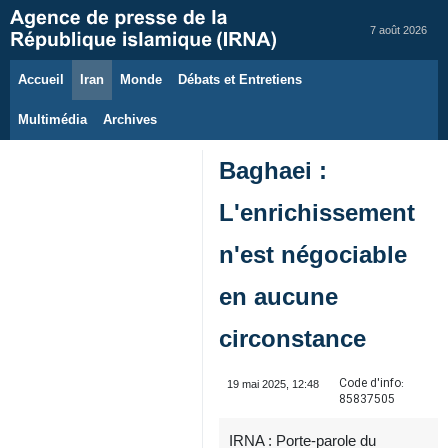
7 août 2026
Accueil
Iran
Monde
Débats et Entretiens
Multimédia
Archives
Baghaei :
L'enrichissement
n'est négociable
en aucune
circonstance
Code d'info:
19 mai 2025, 12:48
85837505
IRNA : Porte-parole du