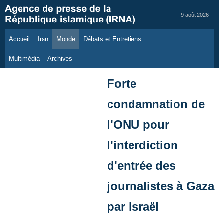
9 août 2026
Accueil
Iran
Monde
Débats et Entretiens
Multimédia
Archives
Forte
condamnation de
l'ONU pour
l'interdiction
d'entrée des
journalistes à Gaza
par Israël