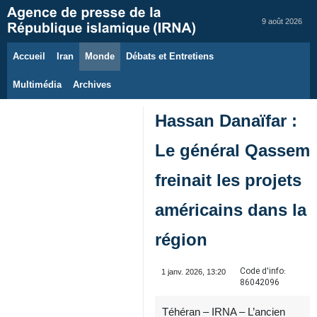
9 août 2026
Accueil
Iran
Monde
Débats et Entretiens
Multimédia
Archives
Hassan Danaïfar :
Le général Qassem
freinait les projets
américains dans la
région
Code d'info:
1 janv. 2026, 13:20
86042096
Téhéran – IRNA – L’ancien