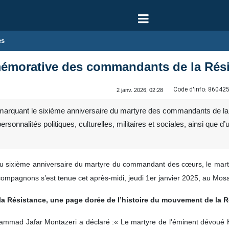
es
morative des commandants de la Rési
Code d'info:
86042
2 janv. 2026, 02:28
arquant le sixième anniversaire du martyre des commandants de la 
rsonnalités politiques, culturelles, militaires et sociales, ainsi q
 sixième anniversaire du martyre du commandant des cœurs, le mart
ompagnons s’est tenue cet après-midi, jeudi 1er janvier 2025, au Mos
a Résistance, une page dorée de l’histoire du mouvement de la 
mmad Jafar Montazeri a déclaré :« Le martyre de l'éminent dévoué 