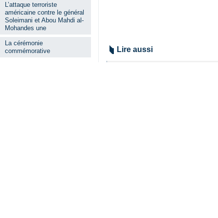
L’attaque terroriste
américaine contre le général
Soleimani et Abou Mahdi al-
Mohandes une
La cérémonie
Lire aussi
commémorative
Hassan Danaïfar 
Téhéran – IRNA – L
L'Orchestre sym
IRNA : Lors de cett
Jaberi Ansari : L
Le PDG de l'agenc
Le Ministère ir