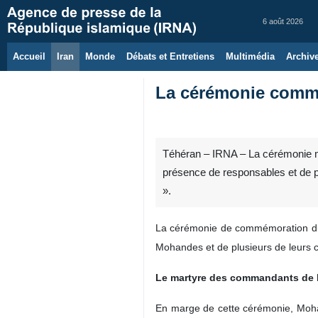
6 août 2026
Accueil
Iran
Monde
Débats et Entretiens
Multimédia
Archiv
La cérémonie commé
Téhéran – IRNA – La cérémonie m
présence de responsables et de pe
».
La cérémonie de commémoration du
Mohandes et de plusieurs de leurs c
Le martyre des commandants de l
En marge de cette cérémonie, Moha