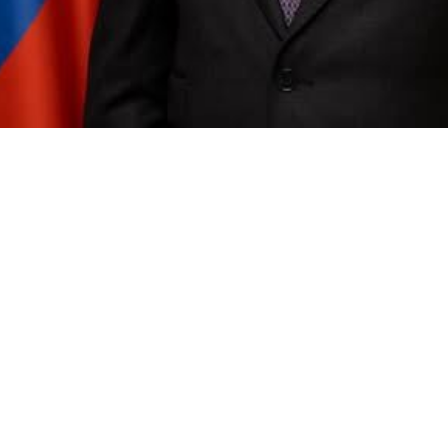
», chef du département de non-prolifération et de contrôle des armem
t le dossier nucléaire iranien constitue une voie erronée et mènera 
25), des efforts concrets ont été entrepris pour parvenir à des accord
compte des intérêts légitimes de Téhéran, et que la Russie a partici
évalu sur tous ces efforts.
nucléaire à des fins pacifiques est un droit légal qui ne peut être limité ou 