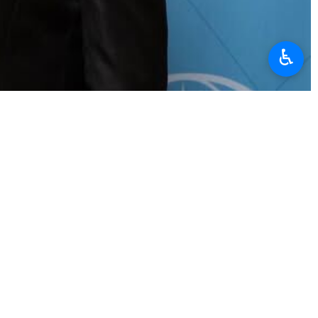
♿︎
ents au ministère russe des Affaires étrangères, a déclaré que
à une impasse.
s durables et dissiper les doutes sur la nature pacifique du programme
pé activement à ces démarches. Cependant, l’approche de montée des
retiré", a-t-il souligné.