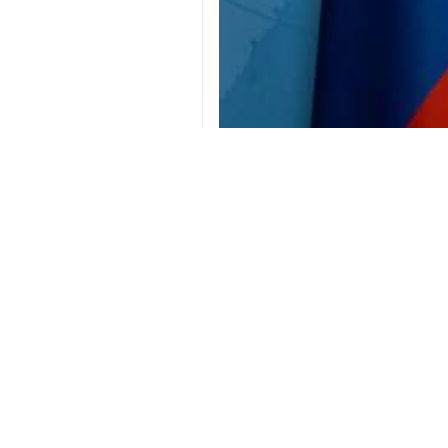
Téhéran (IRNA)-« Oleg Postnikov 
l’escalade des tensions concernan
Il a ajouté que l’année dernière (20
nucléaire iranien, tout en tenant 
tensions adoptée par l’Occident a pr
"Le droit à l’utilisation de l’énergie 
Iran
Politique
3 Persons