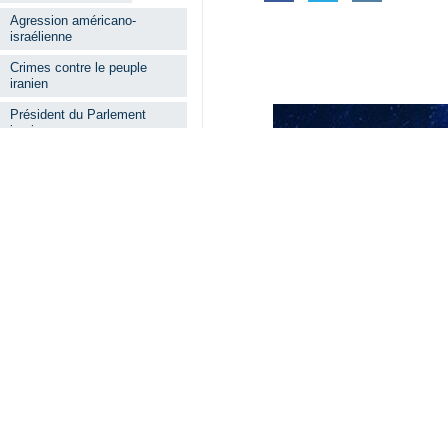
Agression américano-
israélienne
Crimes contre le peuple
iranien
Président du Parlement
iranien
Mise en échec des ennemis
par le peuple iranien
Lire aussi
Président du Conse
Les prétendus ge
Téhéran – L’ayatol
Araghchi : La me
IRNA : Selon le min