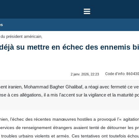
es
du président américain,
 déjà su mettre en échec des ennemis bi
Code d'info:
86043
2 janv. 2026, 22:23
ment iranien, Mohammad Bagher Ghalibaf, a réagi avec fermeté ce ve
à ces allégations, il a mis l'accent sur la vigilance et la maturité pol
nien, l’échec des récentes manœuvres hostiles a provoqué l’« agitation e
ervices de renseignement étrangers avaient tenté de détourner les pr
troubles urbains violents et armés. Ces tentatives ont toutefois échoué,