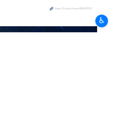
♿︎
é au regard du lourd passif des États-Unis
ional