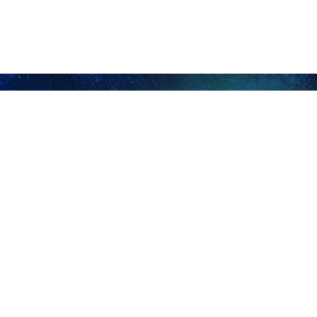
il de discernement de l’intérêt supérieur de la RII
stes de sollicitude de Trump envers les Iraniens manquent de crédibilit
lah Sadegh Amoli Larijani, président du Conseil de discernement de l’intérêt…
nace de Trump contre l'Iran est une violation flagrante du droit internat
istre iranien des Affaires étrangères, la menace de Trump d'utiliser la…