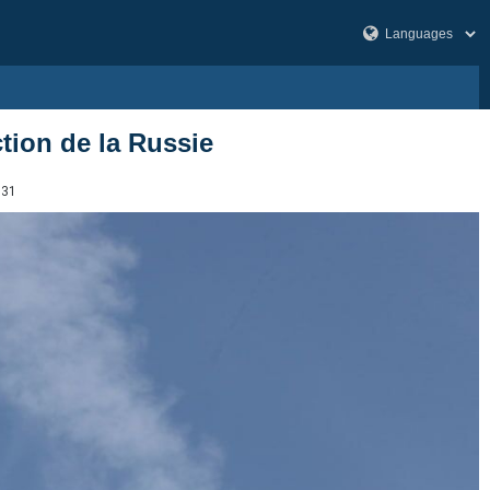
tion de la Russie
731