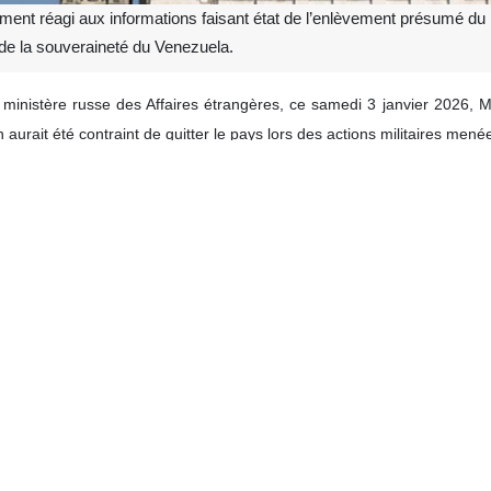
ent réagi aux informations faisant état de l’enlèvement présumé du
 de la souveraineté du Venezuela.
inistère russe des Affaires étrangères, ce samedi 3 janvier 2026, Mo
n aurait été contraint de quitter le pays lors des actions militaires mené
ngères a souligné la nécessité d’un éclaircissement immédiat de la situ
russe a estimé que de tels actes, s’ils étaient avérés, constitueraien
uveraineté est un principe fondamental du droit international.
s Affaires étrangères avait déjà condamné, plus tôt dans la journée, l’
pante et condamnable.