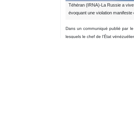
Téhéran (IRNA)-La Russie a vivem
évoquant une violation manifeste
Dans un communiqué publié par le m
lesquels le chef de l’État vénézuélie
Le ministère russe des Affaires étra
Dans son communiqué, la diplomatie 
rappelant que le respect de cette so
Par ailleurs, le ministère russe de
situation de profondément préoccu
Monde
Amériques
4 Persons