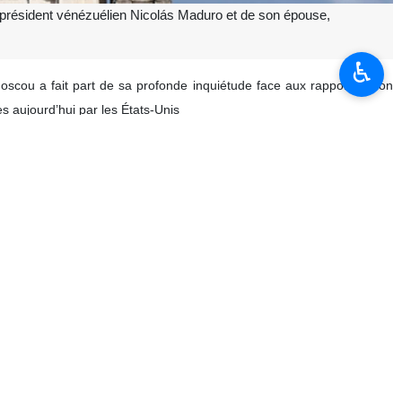
 président vénézuélien Nicolás Maduro et de son épouse,
♿︎
scou a fait part de sa profonde inquiétude face aux rapports selon
es aujourd’hui par les États-Unis
ation, appelant à faire toute la lumière sur ces événements.
t une atteinte inacceptable à la souveraineté d’un État indépendant,
agression militaire des États-Unis contre le Venezuela, qualifiant la