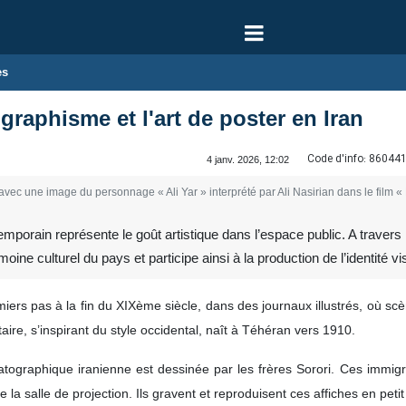
es
 graphisme et l'art de poster en Iran
Code d'info:
86044
4 janv. 2026, 12:02
r avec une image du personnage « Ali Yar » interprété par Ali Nasirian dans le film « 
mporain représente le goût artistique dans l’espace public. A travers 
ine culturel du pays et participe ainsi à la production de l’identité vis
iers pas à la fin du XIXème siècle, dans des journaux illustrés, où sc
taire, s’inspirant du style occidental, naît à Téhéran vers 1910.
tographique iranienne est dessinée par les frères Sorori. Ces immigré
e la salle de projection. Ils gravent et reproduisent ces affiches en petit