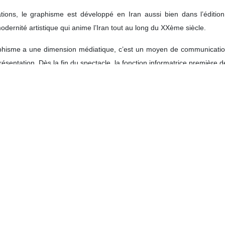
ations, le graphisme est développé en Iran aussi bien dans l’édition, 
ernité artistique qui anime l’Iran tout au long du XXème siècle.
hisme a une dimension médiatique, c’est un moyen de communication.
présentation. Dès la fin du spectacle, la fonction informatrice première d
ur la majeure partie des grands événements culturels), les posters et les 
ormation immédiatement accessibles et donc rapidement familiers aux
impact certain dans le tissu social. Leur présence palpable, leurs cou
’atmosphère de la ville et confèrent un souffle nouveau à l’événement qu’
part importante, voire une représentation artistique à part, dans le fest
Fajr a été dévoilé avec une image du personnage « Ali Yar » interpré
stival du film Fajr a expliqué dans son communiqué les raisons du
n film emblématique du cinéma iranien, profondément ancré dans l'
estival du film Fajr souligne le lien essentiel entre le cinéma c