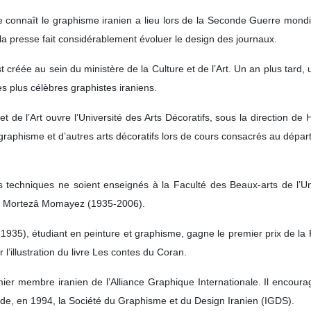
 connaît le graphisme iranien a lieu lors de la Seconde Guerre mondi
a presse fait considérablement évoluer le design des journaux.
 créée au sein du ministère de la Culture et de l’Art. Un an plus tard, 
s plus célèbres graphistes iraniens.
 et de l’Art ouvre l’Université des Arts Décoratifs, sous la direction
 graphisme et d’autres arts décoratifs lors de cours consacrés au départ
 techniques ne soient enseignés à la Faculté des Beaux-arts de l’U
 de Mortezâ Momayez (1935-2006).
5), étudiant en peinture et graphisme, gagne le premier prix de la F
 l’illustration du livre Les contes du Coran.
er membre iranien de l’Alliance Graphique Internationale. Il encour
onde, en 1994, la Société du Graphisme et du Design Iranien (IGDS).