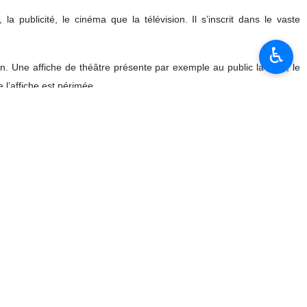
la publicité, le cinéma que la télévision. Il s’inscrit dans le vaste
♿︎
 Une affiche de théâtre présente par exemple au public la date, le
e l’affiche est périmée.
affiches publicitaires restent les alliés publicitaires les plus fidèles.
 yeux du public quel que soit l’appartenance sociale ou l’âge des
leurs, les images et les symboles qu’elles véhiculent, ainsi que leurs
elles soutiennent. C’est pourquoi les affiches, traditionnellement mais
ival de Fajr.
té par Ali Nasirian dans le film « Lien en pierre ».
 choix du film de Massoud Jafari Jozani pour l'affiche de cette
identité nationale.
ontemporain et le patrimoine culturel, historique et mythique de