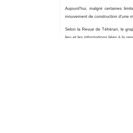
Aujourd’hui, malgré certaines limit
mouvement de construction d’une mod
Selon la Revue de Téhéran, le grap
lieu et les informations liées à la re
Concernant le festival de Fajr (et po
Ils constituent des médiums d’inf
individus. Ils jouissent ainsi d’un 
calligraphies attirantes vivifient l
aussi techniquement, constituent une 
Le poster du 44e Festival du film 
Le comité organisateur du 44e Fe
année : « Le Lion en pierre est u
Son choix pour l'affiche du 44e F