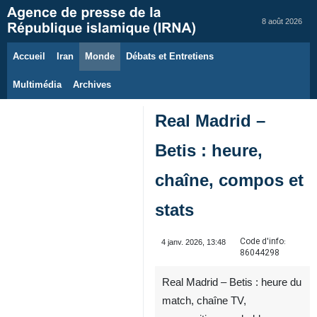
8 août 2026
Accueil
Iran
Monde
Débats et Entretiens
Multimédia
Archives
Real Madrid –
Betis : heure,
chaîne, compos et
stats
Code d'info:
4 janv. 2026, 13:48
86044298
Real Madrid – Betis : heure du
match, chaîne TV,