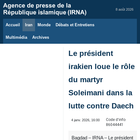
8 août 2026
Accueil
Iran
Monde
Débats et Entretiens
Multimédia
Archives
Le président
irakien loue le rôle
du martyr
Soleimani dans la
lutte contre Daech
Code d'info:
4 janv. 2026, 16:00
86044441
Bagdad – IRNA – Le président