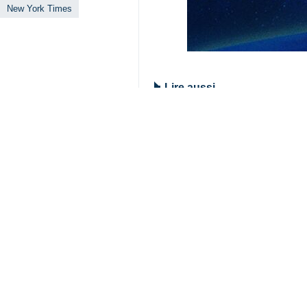
Téhéran – IRNA – Le porte-parole a
d’une réunion spéciale du minist
transformer le moindre prétexte 
Dans un message publié sur le résea
le New York Times avait prétendu qu
information reprise ensuite avec un
sujets insignifiants pour fabriquer d
Shamsizadeh a poursuivi en précisan
étrangère est une pratique tout à 