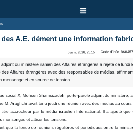
es
n des A.E. dément une information fabr
Code d'info:
86045
5 janv. 2026, 23:15