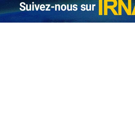
djoint du ministère iranien des Affaires étrangères a rejeté ce lundi 
re des Affaires étrangères avec des responsables de médias, affirman
en mensonge et en source de tension.
u social X, Mohsen Shamsizadeh, porte-parole adjoint du ministère, a 
e M. Araghchi avait tenu jeudi une réunion avec des médias au cours de 
 titre accrocheur par le média israélien International. Il a ajouté qu
es mensonges et attiser les tensions.
t que la tenue de réunions régulières et périodiques entre le ministre 
fait normale. En revanche, une réunion correspondant aux caractérist