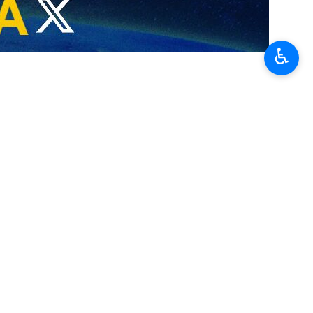
♿︎
les allégations d’un média américain concernant la tenue, ce jeudi,
t que certaines parties occidentales cherchent manifestement à
réagi aux affirmations relayées par un média américain, écrivant que
laquelle il aurait évoqué l’« importance d’une situation de survie »,
e certaines parties occidentales semblent déterminées à exploiter des
ou le porte-parole et les journalistes sur des questions de politique
iques décrites par ce média américain et censée s’être tenue jeudi