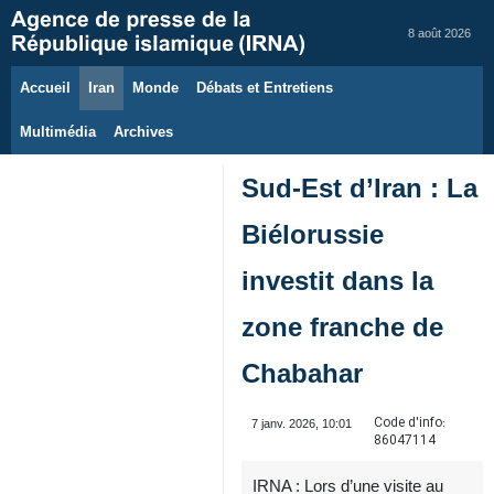
8 août 2026
Accueil
Iran
Monde
Débats et Entretiens
Multimédia
Archives
Sud-Est d’Iran : La
Biélorussie
investit dans la
zone franche de
Chabahar
Code d'info:
7 janv. 2026, 10:01
86047114
IRNA : Lors d’une visite au