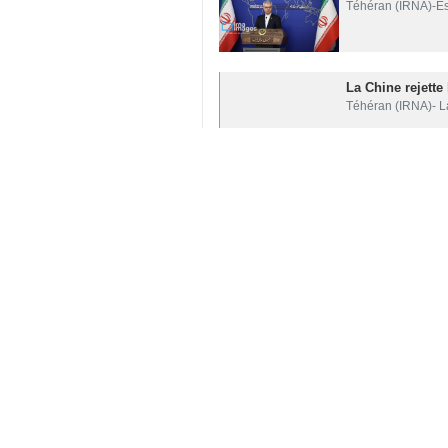
Téhéran (IRNA)-Esm
La Chine rejette
Téhéran (IRNA)- La
Les 5 objectifs 
IRNA : AbdulBari A
21 pays musulma
IRNA : L'Organisat
EAU : Qui est C
IRNA : Le Ministre