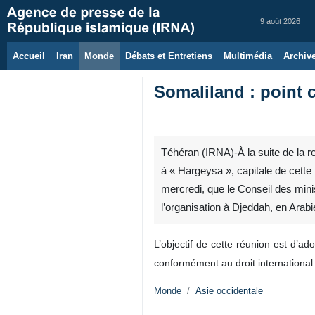
9 août 2026
Accueil
Iran
Monde
Débats et Entretiens
Multimédia
Archiv
Somaliland : point 
Téhéran (IRNA)-À la suite de la r
à « Hargeysa », capitale de cett
mercredi, que le Conseil des mini
l’organisation à Djeddah, en Ara
L’objectif de cette réunion est d’ad
conformément au droit international 
Monde
Asie occidentale