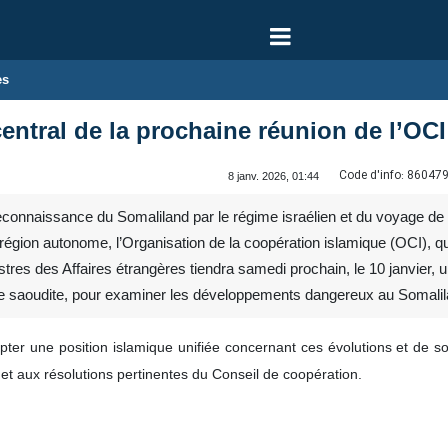
es
central de la prochaine réunion de l’OC
Code d'info:
86047
8 janv. 2026, 01:44
econnaissance du Somaliland par le régime israélien et du voyage de 
e région autonome, l’Organisation de la coopération islamique (OCI)
stres des Affaires étrangères tiendra samedi prochain, le 10 janvier, 
bie saoudite, pour examiner les développements dangereux au Somalil
opter une position islamique unifiée concernant ces évolutions et de sou
et aux résolutions pertinentes du Conseil de coopération.