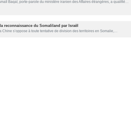
aïl Baqaï, porte-parole du ministère iranien des Affaires étrangères, a qualifié…
 la reconnaissance du Somaliland par Israël
 Chine s’oppose à toute tentative de division des territoires en Somalie,…
d'Israël dans la reconnaissance de « Somaliland »
twan, analyste du monde arabe, a déclaré, au sujet de la décision de Tel-Aviv…
ns condamnent la reconnaissance de « Somaliland » par Israël
ion de la coopération islamique, ainsi que 21 pays arabes et islamiques,…
heikh Shakhboot, Prince-Diplomate pour l'Afrique ?
 d'État au Ministère Emirati des Affaires étrangères en charges des Affaires…