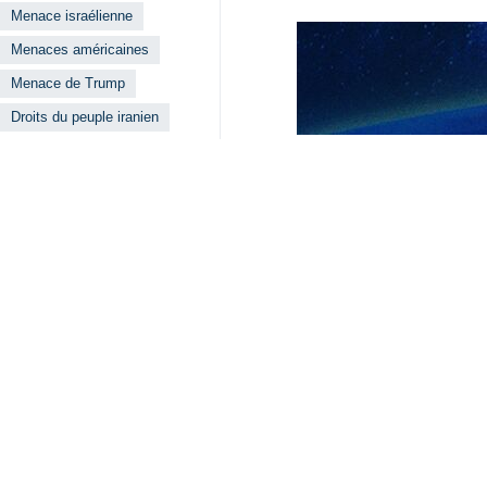
Menace israélienne
Menaces américaines
Menace de Trump
Droits du peuple iranien
Lire aussi
Araghchi: "Nous
Téhéran – IRNA – L
Grossi : La dipl
Téhéran (IRNA)-Raf
Eslami : Notre r
Téhéran (IRNA) – 