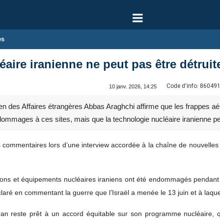
es
éaire iranienne ne peut pas être détru
Code d'info:
86049
10 janv. 2026, 14:25
n des Affaires étrangères Abbas Araghchi affirme que les frappes aéri
dommages à ces sites, mais que la technologie nucléaire iranienne pe
s commentaires lors d’une interview accordée à la chaîne de nouvelles 
ations et équipements nucléaires iraniens ont été endommagés pendant l
aré en commentant la guerre que l’Israël a menée le 13 juin et à laquell
an reste prêt à un accord équitable sur son programme nucléaire, qu