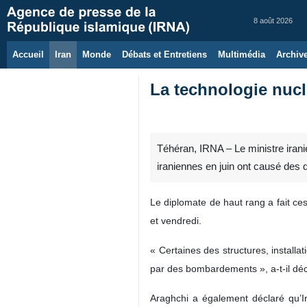
8 août 2026
Accueil
Iran
Monde
Débats et Entretiens
Multimédia
Archiv
La technologie nucl
Téhéran, IRNA – Le ministre iranie
iraniennes en juin ont causé des 
Le diplomate de haut rang a fait ce
et vendredi.
« Certaines des structures, install
par des bombardements », a-t-il décl
Araghchi a également déclaré qu’Ir