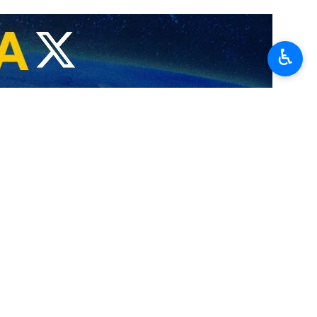
♿︎
 !"
t le programme nucléaire iranien