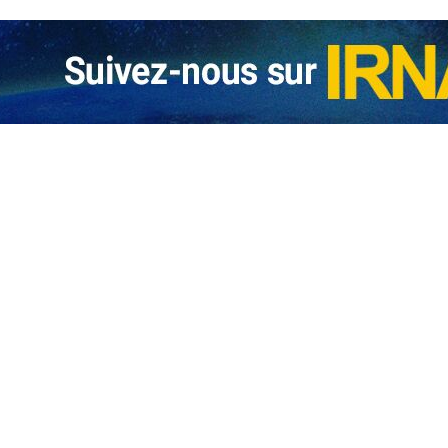
 sommes prêts pour un accord juste, mais pas pour accepter des diktats
e ministre iranien des Affaires étrangères, Abbas Araghchi, a déclaré : «…
omatie est la seule voie pour parvenir à une solution durable concernan
ael Grossi, directeur général de l’Agence internationale de l’énergie atomique…
éférence dans nos relations avec l’AIEA est la nouvelle loi du Parlement
En réponse à une question sur la présence actuelle des inspecteurs de l’Agence…