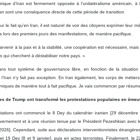
amique d’Iran est fermement opposée à l’unilatéralisme américain, à l
ran sont une conséquence directe de cette période de transition.
sur le fait qu’en Iran, il est naturel de voir des citoyens exprimer le
lors des premiers jours des manifestations, de manière pacifique.
parvenir à la paix et à la stabilité, une coopération est nécessaire, ma
 qui cherchent à déstabiliser notre pays. »
ns tout système de gouvernance libre, en fonction de la situation s
t l’Iran n’y fait pas exception. En Iran également, les corps de métie
omiques de manière tout à fait pacifique. Je vais commencer par résum
es de Trump ont transformé les protestations populaires en émeute
estations ont commencé le 8 Dey du calendrier iranien [29 décembr
rnement et à une réunion tenue par le Président Pezeshkian avec les 
2026]. Cependant, suite aux déclarations interventionnistes étrangère
19 Dey [8 et 9 janvier], puis en actes terroristes. Finalement, le 2