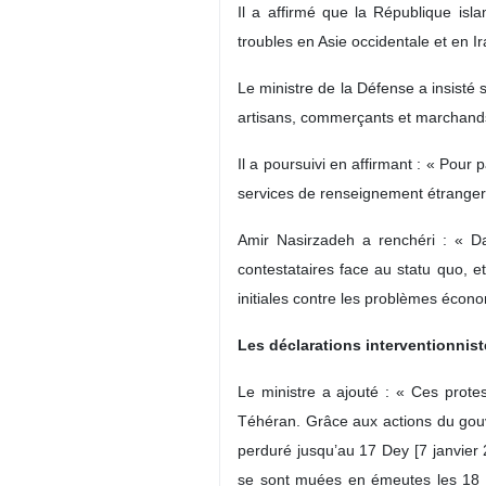
Il a affirmé que la République isl
troubles en Asie occidentale et en I
Le ministre de la Défense a insisté 
artisans, commerçants et marchands 
Il a poursuivi en affirmant : « Pour 
services de renseignement étrangers
Amir Nasirzadeh a renchéri : « Da
contestataires face au statu quo, e
initiales contre les problèmes écon
Les déclarations interventionnist
Le ministre a ajouté : « Ces prot
Téhéran. Grâce aux actions du gouve
perduré jusqu’au 17 Dey [7 janvier 
se sont muées en émeutes les 18 et 