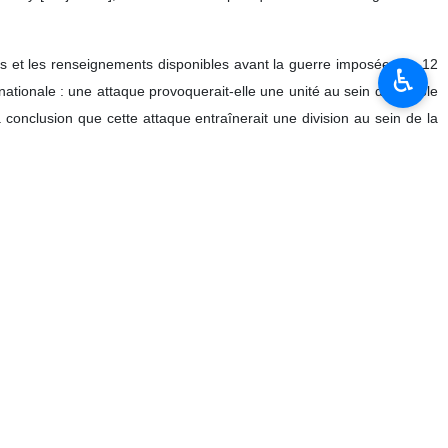
es et les renseignements disponibles avant la guerre imposée des 12
♿︎
 nationale : une attaque provoquerait-elle une unité au sein du peuple
conclusion que cette attaque entraînerait une division au sein de la
prévisions et calculs, l’attaque militaire a renforcé l’unité nationale du
des grèves et des manifestations, en introduisant et en soutenant des
eurs reconnu en interview. Il a ajouté : « Dans ce modèle, le désordre
 volonté à la nation iranienne par des actions terroristes. »
rrorisme ; mais cette conviction est totalement fausse. L’ennemi a
 y avait entre 45 et 50 sujets d’information quotidiens sur l’Iran dans
rses questions : informations sur les responsables, problèmes de
gique et lancé la première campagne. Ensuite, des agents du Mossad
 la police, les forces de sécurité et les citoyens ordinaires. »