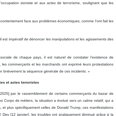
’occupation sioniste et aux actes de terrorisme, soulignant que les
ur mécontentement face aux problèmes économiques, comme l’ont fait les
is il est impératif de dénoncer les manipulations et les agissements des
ociale de chaque pays, il est naturel de constater l’existence de
rs, les commerçants et les marchands ont exprimé leurs protestations
er brièvement la séquence générale de ces incidents. »
s et actes terroristes
e 2025] par le rassemblement de certains commerçants du bazar de
Corps de métiers, la situation a évolué vers un calme relatif, qui a
s, et plus spécifiquement celles de Donald Trump, ces manifestations
2 Dey [12 janvier], les troubles ont pratiquement diminué grâce à la