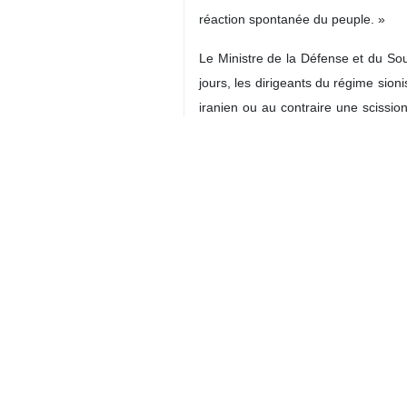
réaction spontanée du peuple. »
Le Ministre de la Défense et du So
jours, les dirigeants du régime sion
iranien ou au contraire une scissio
nation iranienne ; l’intervention mili
peuple iranien. Par conséquent, ils o
Amir Nasirzadeh a affirmé que le ré
groupes terroristes pour mener des a
intérieur a pris la primauté sur tout
« Les ennemis croient qu’ils peuve
exploité l’espace médiatique à cette
les médias étrangers mainstream. 
subsistance, taux de change, quest
et des terroristes ont commencé à sa