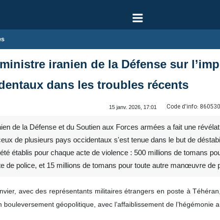
es
inistre iranien de la Défense sur l’imp
entaux dans les troubles récents
Code d'info:
86053
15 janv. 2026, 17:01
ien de la Défense et du Soutien aux Forces armées a fait une révélati
ux de plusieurs pays occidentaux s'est tenue dans le but de déstabilis
t été établis pour chaque acte de violence : 500 millions de tomans pou
te de police, et 15 millions de tomans pour toute autre manœuvre de 
anvier, avec des représentants militaires étrangers en poste à Téhéran,
bouleversement géopolitique, avec l’affaiblissement de l’hégémonie am