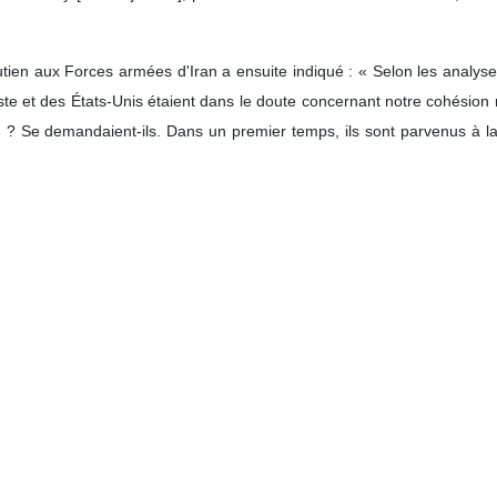
utien aux Forces armées d'Iran a ensuite indiqué : « Selon les analys
iste et des États-Unis étaient dans le doute concernant notre cohésion
n ? Se demandaient-ils. Dans un premier temps, ils sont parvenus à la 
taire est donc devenue certaine et a eu lieu. Mais, contrairement à leurs 
nt été contraints d’opérer un repli stratégique dans leurs politiques. »
gime israélien et les États-Unis avaient opté pour le modèle du chaos, 
ctions de capture et porter des coups douloureux, ce qu’ils ont d’aill
es les autres questions, et les ennemis de l’Iran ont tenté d’imposer leur
nt gérer le monde avec une mentalité Daechiste et la promotion du te
 fin. Avant la guerre des 12 jours menée par l'axe américano-sioniste, il
Après la guerre, ce nombre est passé à 250 sujets, couvrant dive
ions économiques, etc. Les ennemis ont créé une opération psycholo
boter la société, lançant systématiquement des attaques violentes contre