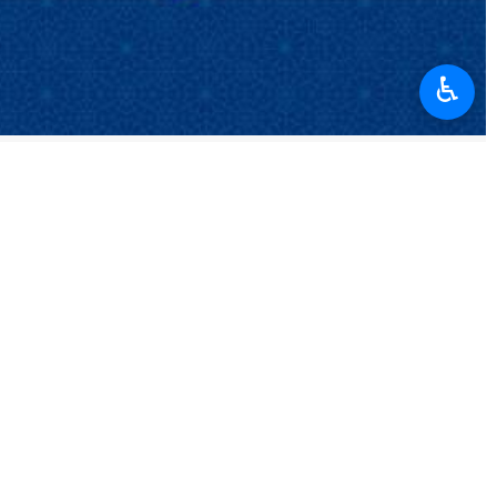
♿︎
t turc Recep Tayyip Erdogan se sont entretenus par téléphone, ce
s du monde musulman vise à étendre et à pérenniser le terrorisme et
sive du peuple iranien a mis en échec les objectifs des instigateurs des
lations bilatérales avec Ankara.
rtance stratégique et vitale pour la Turquie ». M.Erdogan a rejeté toute
tée par la République islamique dans la gestion des protestations.