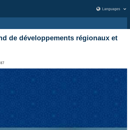
ond de développements régionaux et
087