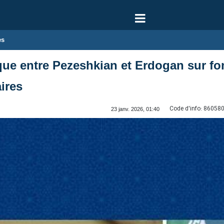
es
que entre Pezeshkian et Erdogan sur f
ires
Code d'info:
86058
23 janv. 2026, 01:40