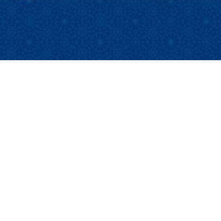
 la République islamique d’Iran, Massoud Pezeshkian, et le présiden
onaux et les relations bilatérales.
anvier, le président Pezeshkian a déclaré que « le projet des ennemi
 la création de crises internes ». Il a souligné que la mobilisation mas
détermination de Téhéran à renforcer et à approfondir davantage les re
rmé que « la paix, la stabilité et la sécurité de l’Iran revêtent une impo
 visant l’Iran et a salué l’approche « principielle et structurée » adop