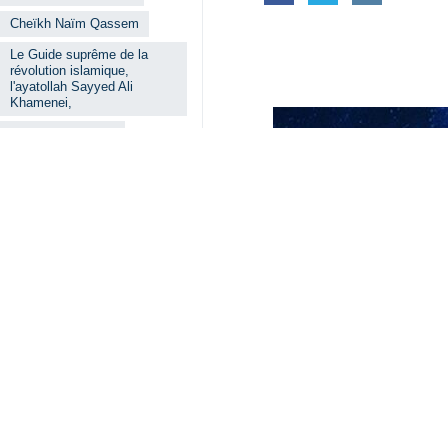
Khamenei, Guide suprême de la Révo
République islamique d’Iran".
Il a déclaré : « Nous sommes réunis 
l’occasion de l’avènement du moi
j’adresse mes félicitations à l’en
Pour nous, l’imam Khamenei est un d
le représentant, et nous croyons fer
Le cheikh Naïm Qassem a souligné
personnes qui lui sont attachées et
« Nous devons faire face à ces m
déstabilisation de la région et du mo
Il a également affirmé que les États
déclencher une guerre indirecte impo
Iran
Politique