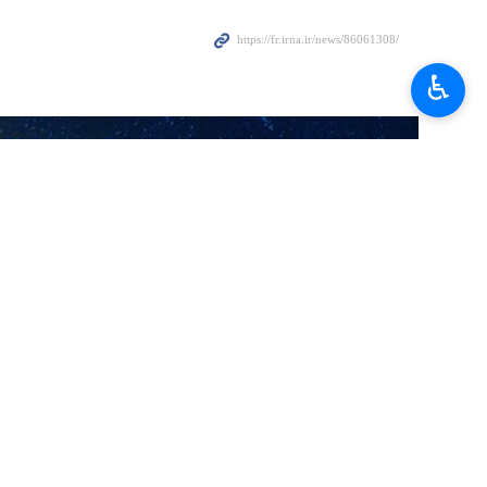
ne restera pas neutre face à toute forme d’agression visant la
♿︎
amique d’Iran et à son Leader inspirant, l’imam Sayyed Ali Khamenei. À
t des naissances des Imams, prélude au mois sacré de Ramadan —
occultation de l’Imam Mahdi (que Dieu hâte son avènement). Il en est
imam Khamenei, il menace en réalité des dizaines de millions de
ar toute atteinte à l’imam Khamenei équivaut à une tentative de
 faqih" sont nombreux et largement répartis.
 l’avènement et la victoire de la Révolution islamique, allant jusqu’à
rial de l'Irak de Saddam.