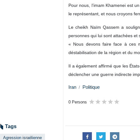
Téhéran (IRNA)-Le cheikh Naïm Qa