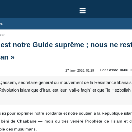
es
nais :
st notre Guide suprême ; nous ne rest
ran »
Code d'info:
86061
27 janv. 2026, 01:29