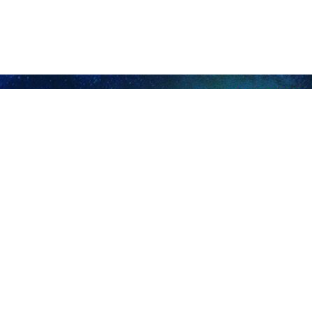
lution islamique d’Iran, est leur "vali‑e faqih" et que "le Hezbollah 
ici pour exprimer notre solidarité et notre soutien à la République isl
s béni de Chaabane — mois du très vénéré Prophète de l’islam e
semble des musulmans.
irigeant légitime qui assume la responsabilité durant la période de l’
mement au leadership du vali‑e faqih. »
 que lorsque Donald Trump profère des menaces à l’encontre de l’
 suivent sa voie.
enaces avec une détermination totale et une pleine préparation, c
nde », a‑t‑il déclaré, rappelant que les partisans et soutiens du "vali‑e
‑Unis ont engagé l’affrontement avec la République islamique d’Iran dès
sée contre l’Iran pendant huit ans en s’appuyant sur le régime dictato