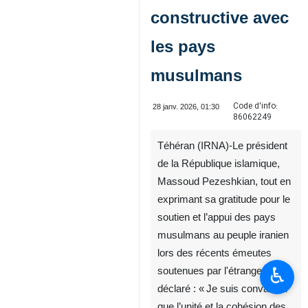
constructive avec
les pays
musulmans
Code d'info:
28 janv. 2026, 01:30
86062249
Téhéran (IRNA)-Le président
de la République islamique,
Massoud Pezeshkian, tout en
exprimant sa gratitude pour le
soutien et l’appui des pays
musulmans au peuple iranien
lors des récents émeutes
♿︎
soutenues par l'étranger, a
déclaré : « Je suis convaincu
que l’unité et la cohésion des