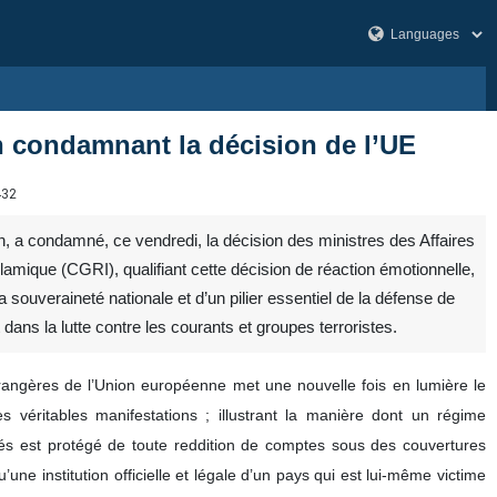
n condamnant la décision de l’UE
432
n, a condamné, ce vendredi, la décision des ministres des Affaires
amique (CGRI), qualifiant cette décision de réaction émotionnelle,
a souveraineté nationale et d’un pilier essentiel de la défense de
t dans la lutte contre les courants et groupes terroristes.
trangères de l’Union européenne met une nouvelle fois en lumière le
ses véritables manifestations ; illustrant la manière dont un régime
orcés est protégé de toute reddition de comptes sous des couvertures
ne institution officielle et légale d’un pays qui est lui‑même victime