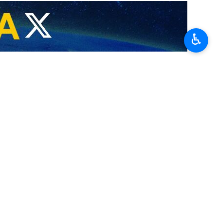
♿︎
’UE
,…
ne dite « terroriste »