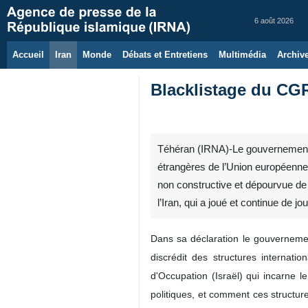
6 août 2026
Accueil
Iran
Monde
Débats et Entretiens
Multimédia
Archiv
Blacklistage du CGR
Téhéran (IRNA)-Le gouvernement de
étrangères de l’Union européenne 
non constructive et dépourvue de f
l’Iran, qui a joué et continue de j
Dans sa déclaration le gouvernemen
discrédit des structures internatio
d'Occupation (Israël) qui incarne l
politiques, et comment ces structure