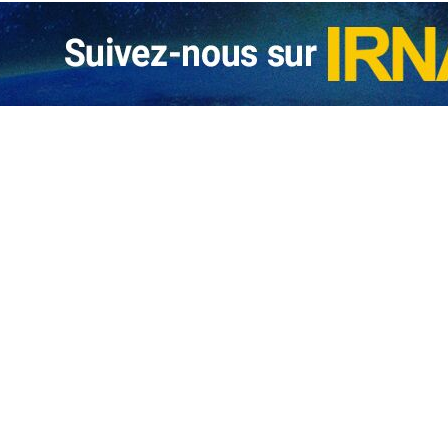
cation d’un communiqué,
la décision illégale, injustifiée et hypocrite des ministres des A.E. de l
 ministère des Affaires étrangères de la République islamique d’Iran condamne…
’Allemagne convoqué au ministère iranien des Affaires étrangères
L’ambassadeur de la République fédérale d’Allemagne à Téhéran, Axel Dittmann
e iranien des A.E. à l’inscription des forces armées iraniennes sur la liste européen
rope a commis une grave erreur stratégique
Le ministre iranien des Affaires étrangères, Seyed Abbas Araghchi, a vivement…