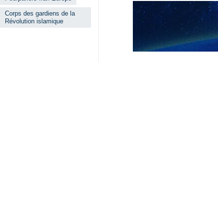
Corps des gardiens de la
Révolution islamique
Lire aussi
À travers la publi
L’Iran condamne 
Téhéran (IRNA)-Le
L’ambassadeur d
Téhéran – IRNA — 
Réaction du ministr
Araghchi : l’Eu
Téhéran – IRNA — 