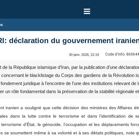
es
I: déclaration du gouvernement iranie
Code d'info:
86064
30 janv. 2026, 22:19
 la République islamique d’Iran, par la publication d’une déclaratio
concernant le blacklistage du Corps des gardiens de la Révolution isl
ondement juridique à l’encontre de l’une des institutions relevant de l
ouer un rôle fondamental dans la préservation de la stabilité régionale e
t iranien a souligné que cette décision des ministres des Affaires é
nales dans la lutte contre le terrorisme et dans l’identification de 
e terrorisme d’État, le génocide, l’occupation et les déplacements f
s se soumettent même à sa volonté et à ses diktats politiques, note qu’u