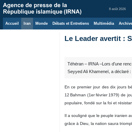
8 août 2026
Accueil
Iran
Monde
Débats et Entretiens
Multimédia
Archiv
Le Leader avertit : 
Téhéran – IRNA –Lors d’une rencon
Seyyed Ali Khameneï, a déclaré : «
En ce premier jour des dix jours bé
12 Bahman (1er février 1979) de jou
populaire, fondé sur la foi et résist
Il a souligné que le peuple iranien 
grâce à Dieu, la nation saura triom