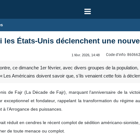
es
Si les États‑Unis déclenchent une nouve
Code d'info:
86066
1 févr. 2026, 14:48
tre, ce dimanche 1er février, avec divers groupes de la population, l
 Les Américains doivent savoir que, s’ils venaient cette fois à déclen
nis de Fajr (La Décade de Fajr), marquant l'anniversaire de la victoir
r exceptionnel et fondateur, rappelant la transformation du régime a
ant à l’Arrogance des puissances.
avait réduit en cendres le récent complot de sédition américano‑sionist
pher de toute menace ou complot.