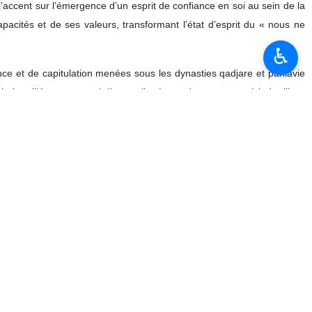
’accent sur l’émergence d’un esprit de confiance en soi au sein de la
acités et de ses valeurs, transformant l’état d’esprit du « nous ne
♿︎
nce et de capitulation menées sous les dynasties qadjare et pahlavie
e humilié et en retard. Il a souligné que durant cette période, l’Iran
du prestige international, des équilibres régionaux, ainsi que dans de
confiance en soi, opérant ainsi un changement de cap à 180 degrés.
 qui aurait cru qu’un jour la nation iranienne atteindrait un niveau tel
iance en soi, de l’espoir et de la haute ambition que l’Imam Khomeiny,
l’action.
roire que la jeunesse iranienne serait privée d’espoir et d’avenir, il a
 qu’elle construira l’avenir, malgré leurs manœuvres et au grand dépit
 Révolution, ainsi que le 12 Farvardin, date de l’instauration de la