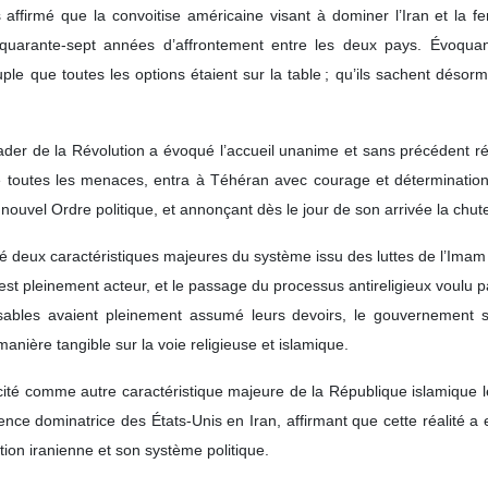
s affirmé que la convoitise américaine visant à dominer l’Iran et la 
uarante‑sept années d’affrontement entre les deux pays. Évoquant l
ple que toutes les options étaient sur la table ; qu’ils sachent désor
ader de la Révolution a évoqué l’accueil unanime et sans précédent r
 toutes les menaces, entra à Téhéran avec courage et détermination
’un nouvel Ordre politique, et annonçant dès le jour de son arrivée la c
ié deux caractéristiques majeures du système issu des luttes de l’Imam
est pleinement acteur, et le passage du processus antireligieux voulu
nsables avaient pleinement assumé leurs devoirs, le gouvernement se
anière tangible sur la voie religieuse et islamique.
té comme autre caractéristique majeure de la République islamique le f
uence dominatrice des États‑Unis en Iran, affirmant que cette réalité a
ation iranienne et son système politique.