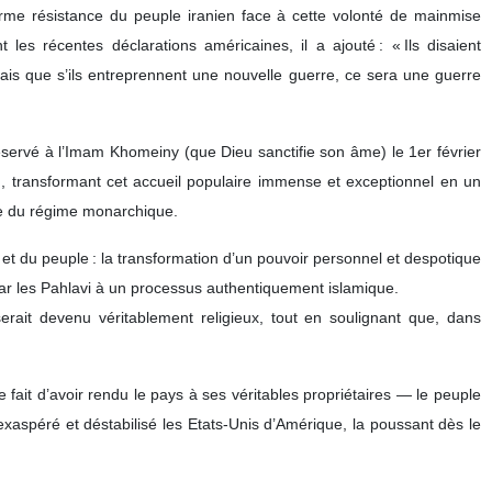
ferme résistance du peuple iranien face à cette volonté de mainmise
es récentes déclarations américaines, il a ajouté : « Ils disaient
mais que s’ils entreprennent une nouvelle guerre, ce sera une guerre
éservé à l’Imam Khomeiny (que Dieu sanctifie son âme) le 1er février
, transformant cet accueil populaire immense et exceptionnel en un
hute du régime monarchique.
 et du peuple : la transformation d’un pouvoir personnel et despotique
 par les Pahlavi à un processus authentiquement islamique.
rait devenu véritablement religieux, tout en soulignant que, dans
ait d’avoir rendu le pays à ses véritables propriétaires — le peuple
 exaspéré et déstabilisé les Etats-Unis d’Amérique, la poussant dès le