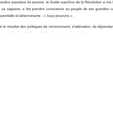
actère populaire du pouvoir, le Guide suprême de la Révolution a mis l
ar sa sagesse, a fait prendre conscience au peuple de ses grandes cap
ssentielle et déterminante : « nous pouvons ».
ié le résultat des politiques de renoncement, d’aliénation, de dépenda
e, dotée d’un héritage civilisationnel et culturel éclatant, en un peupl
es de la science et de la technologie, de la politique, du mode de vie, 
fois rappelé que l’Imam Khomeiny a insufflé à la nation l’esprit de la 
Iran d'aujourd'hui dans divers domaines, l’Ayatollah Khamenei a ajouté :
ier ses armes ? Il a précisé que ces avancées sont le fruit de la conf
de l’autonomie, a fait naître au sein du peuple, l’incitant à l’effort et à 
s malveillants, tant extérieures qu’intérieures, qui cherchent à faire c
unesse iranienne est animée à la fois par l’espoir et par la volonté, et
slamique a déclaré que le 22 Bahman, anniversaire de la victoire de la