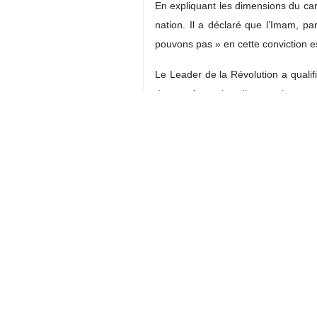
En expliquant les dimensions du car
nation. Il a déclaré que l’Imam, p
pouvons pas » en cette conviction e
Le Leader de la Révolution a qualif
de transformation d’une nation grand
avait pris du retard dans les domain
nombreux autres secteurs. Il a toute
Rappelant les progrès réalisés par l'
que les Américains en viennent à cop
en tant que symbole de l’espérance et 
Faisant référence aux insinuations de
affirmé avec détermination que la je
de leurs instigateurs.
Le Guide suprême de la Révolution i