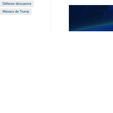
Défense dissuasive
Menace de Trump
Lire aussi
Ghalibaf : « Nou
Téhéran – IRNA – 
La négociation o
IRNA : Répondant 