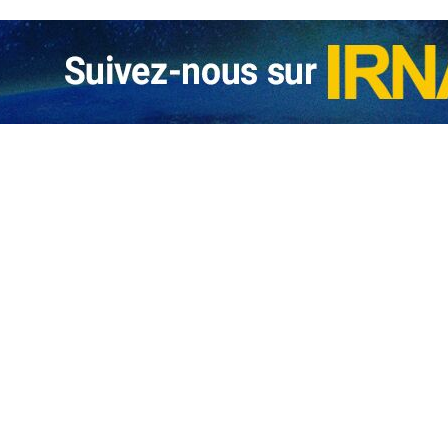
s ne rejetons pas le dialogue, Trump cherche l'imposition
Le président du Parlement iranien, Mohammad Bagher Ghalibaf, a déclaré : «…
u la menace, les Etats-Unis doivent choisir
aux propos de Trump sur les pourparlers, Araghchi précise que la négociation…