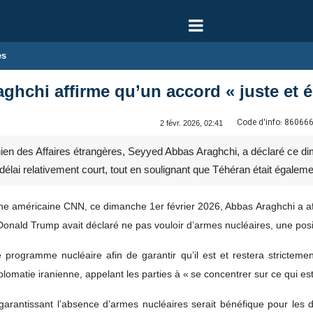
es
aghchi affirme qu’un accord « juste et 
Code d'info:
86066
2 févr. 2026, 02:41
ien des Affaires étrangères, Seyyed Abbas Araghchi, a déclaré ce dima
délai relativement court, tout en soulignant que Téhéran était égaleme
ne américaine CNN, ce dimanche 1er février 2026, Abbas Araghchi a affir
onald Trump avait déclaré ne pas vouloir d’armes nucléaires, une positi
programme nucléaire afin de garantir qu’il est et restera stricteme
iplomatie iranienne, appelant les parties à « se concentrer sur ce qui est
rd garantissant l’absence d’armes nucléaires serait bénéfique pour le