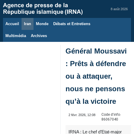
8 août 2026
Accueil
Iran
Monde
Débats et Entretiens
Multimédia
Archives
Général Moussavi
: Prêts à défendre
ou à attaquer,
nous ne pensons
qu’à la victoire
Code d'info:
2 févr. 2026, 12:08
86067040
IRNA : Le chef d’Etat-major