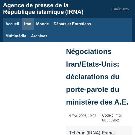
6 août 2026
Accueil
Iran
Monde
Débats et Entretiens
Multimédia
Archives
Négociations
Iran/Etats-Unis:
déclarations du
porte‑parole du
ministère des A.E.
Code d'info:
4 févr. 2026, 10:02
86068962
Téhéran (IRNA)-Esmail