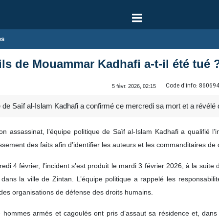
es
ils de Mouammar Kadhafi a‑t‑il été tué 
Code d'info:
86069
5 févr. 2026, 02:15