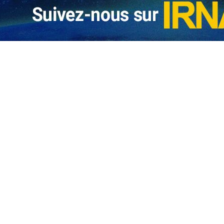
 de Saïf al‑Islam Kadhafi a confirmé ce mercredi sa mort et a révélé 
assassinat, l’équipe politique de Saïf al‑Islam Kadhafi a qualifié l’
sement des faits afin d’identifier les auteurs et les commanditaires de 
 4 février, l’incident s’est produit le mardi 3 février 2026, à la suit
 dans la ville de Zintan. L’équipe politique a rappelé les responsabil
t des organisations de défense des droits humains.
hommes armés et cagoulés ont pris d’assaut sa résidence et, dans un
ance. Il est indiqué que Saïf al‑Islam Kadhafi a engagé un affronteme
 de Saïf al‑Islam Kadhafi constitue en réalité l’assassinat des chances 
Saïf al‑Islam Kadhafi a souligné la nécessité d’identifier les planificat
mpliquées dans sa planification et son exécution seront poursuivies et 