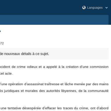
?
472