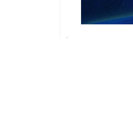
Téhéran (IRNA)-L'équipe politique
Dans un communiqué confirmant son 
internationale indépendante d’établis
Selon le communiqué émis ce mercredi
criminelles à son lieu de résidence
internationale, des Nations unies e
Le communiqué précise que quatre 
neutralisé les caméras de surveill
personnalité nationale de l’envergure
En conclusion, l’équipe politique de 
affirmant que toutes les personnes i