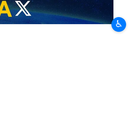
♿︎
de nouveaux détails à ce sujet.
incident de crime odieux et a appelé à la création d’une commission
cet acte.
e d’une opération d’assassinat traîtresse et lâche menée par des mains
ités juridiques et morales des autorités libyennes, de la communauté
e tentative désespérée d’effacer les traces du crime, ont d’abord
nt direct avec les assaillants avant d’être tué. L’assassinat d’une
de paix et de stabilité en Libye.
eurs de cet assassinat et a averti que ce crime ne resterait pas impuni,
punies.