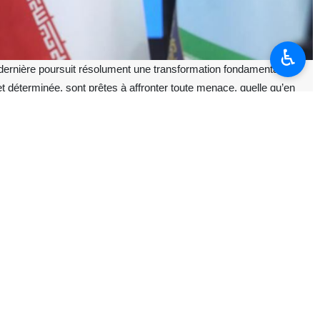
♿︎
ernière poursuit résolument une transformation fondamentale,
t déterminée, sont prêtes à affronter toute menace, quelle qu’en
réunissant des commandants et personnels des forces aériennes et de
armées, organisée à l’occasion du 19 Bahman du calendrier iranien,
ur éminent de la Révolution islamique, il a souligné : « Quarante-sept
olennelle de serment des pionniers révolutionnaires à l'architecte de
 la guerre imposée de douze jours, précisant : « Durant cette guerre
terception rapide (scramble), de patrouilles aériennes et d’opérations
ansions aériennes dans le laps de temps le plus court possible. »