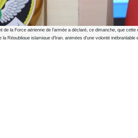
e la Force aérienne de l’armée a déclaré, ce dimanche, que cette d
e la République islamique d’Iran, animées d’une volonté inébranlable e
an Behmard s’exprimait lors d’une rencontre, ce dimanche 8 février, 
c le général de corps d’armée Mousavi, chef d’état-major des forces 
ne de l’armée. Évoquant la fidélité historique des aviateurs au fondate
ment identitaire du 19 Bahman 1357 (8 février 1979) et la prestation s
défunt Imam Khomeiny (que sa mémoire soit sanctifiée). »
ral Behmard a rappelé les actions menées par la Force aérienne durant
taques ennemies, la Force aérienne, outre l’exécution de missions d’in
ctifs du régime sioniste illégitime, a réalisé l’une des plus vastes exp