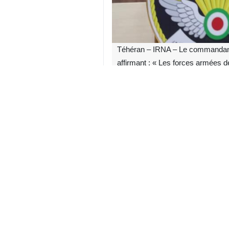
Téhéran – IRNA – Le commandant d
affirmant : « Les forces armées d
soit l’intensité. »
Le général de division pilote Bahm
la défense aérienne de l’armée ave
Journée nationale de la Force aérien
ans se sont écoulés depuis le mouve
la République islamique d'Iran, le 
Poursuivant son allocution, le géné
des douze jours, indifférente aux at
offensives par drones contre les obje