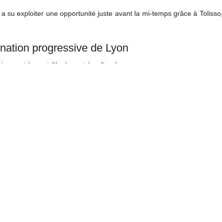
s, a su exploiter une opportunité juste avant la mi-temps grâce à Tolisso
nation progressive de Lyon
sivement le contrôle du match grâce à :
lon.
eure.
 transitions offensives.
définitivement scellé l’issue du match.
victoire lyonnaise
fficacité
ents clés.
après une première période difficile.
e en seconde période.