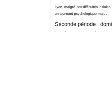
Lyon, malgré ses difficultés initiale
un tournant psychologique majeur.
Seconde période : domi
Après la pause, Lyon a pris progres
Une meilleure maîtrise du bal
Une intensité physique supéri
Une efficacité accrue dans les
Le second but, inscrit par Nartey, a 
Facteurs clés de la 
Supériorité mentale et e
Lyon a su marquer à des mom
Grande capacité de résilience 
Gestion intelligente du rythm