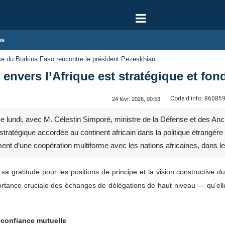
es
nse du Burkina Faso rencontre le président Pezeskhian:
 envers l’Afrique est stratégique et fond
Code d'info:
86085
24 févr. 2026, 00:53
 lundi, avec M. Célestin Simporé, ministre de la Défense et des Anc
 stratégique accordée au continent africain dans la politique étrangèr
nt d’une coopération multiforme avec les nations africaines, dans le 
a gratitude pour les positions de principe et la vision constructive d
importance cruciale des échanges de délégations de haut niveau — qu’el
 confiance mutuelle