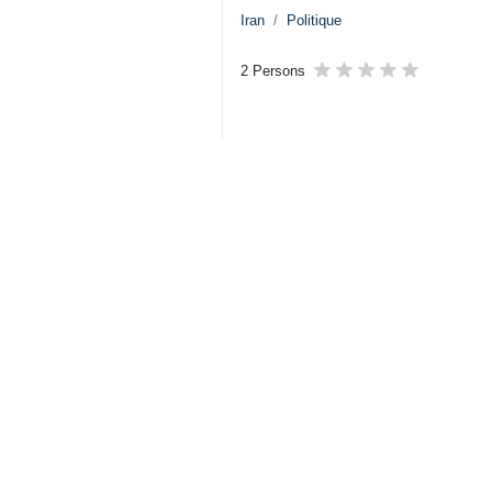
Iran
Politique
2 Persons
Tags
Respect mutuel
Afrique
Burkina Faso
Président Pezeshkian