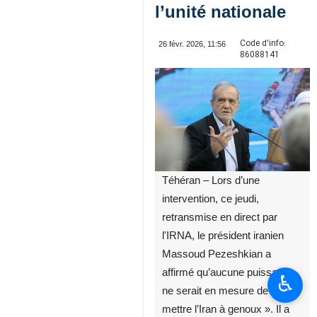
l’unité nationale
Code d'info:
26 févr. 2026, 11:56
86088141
Téhéran – Lors d’une
intervention, ce jeudi,
retransmise en direct par
l'IRNA, le président iranien
Massoud Pezeshkian a
affirmé qu’aucune puissance
♿︎
ne serait en mesure de «
mettre l’Iran à genoux ». Il a