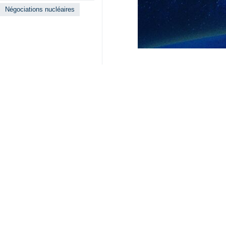
Négociations nucléaires
Lire aussi
L’Iran soumet un
Genève – Selon le
Le modèle de né
Téhéran (IRNA) – 
Rencontre d’Ara
Genève – IRNA – S