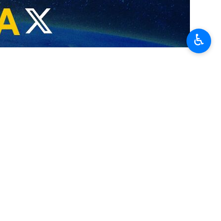
♿︎
es pour Genève ?
…
ue…