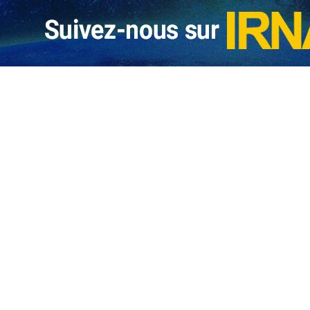
e proposition aux États-Unis : un test concret de la sincérité américaine
 correspondant d’IRNA sur place, la délégation de la République islamique…
gociation de Téhéran au troisième cycle : quelles attentes diplomatiqu
Téhéran, Washington et de nouveau Genève : des lieux et des acteurs désormais
ghchi avec le médiateur des négociations à Genève
eyed Abbas Araghchi, ministre des Affaires étrangères de la République islamiq