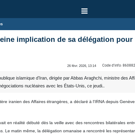
es
leine implication de sa délégation pour
Code d'info:
86088
26 févr. 2026, 13:14
blique islamique d'Iran, dirigée par Abbas Araghchi, ministre des Affa
négociations nucléaires avec les États-Unis, ce jeudi..
tère iranien des Affaires étrangères, a déclaré à l'IRNA depuis Genèv
avait en réalité débuté dès la veille avec des rencontres bilatérales en
s. Le matin même, la délégation omanaise a rencontré les représentan