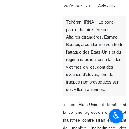
Code d'info:
28 févr. 2026, 17:17
86089580
Téhéran, IRNA – Le porte-
parole du ministère des
Affaires étrangères, Esmaeil
Baqaei, a condamné vendredi
l’attaque des États-Unis et du
régime israélien, qui a fait des
victimes civiles, dont des
dizaines d’élèves, lors de
frappes non provoquées sur
des villes iraniennes.
« Les États-Unis et Israël ont
lancé une agression éhontée et
♿︎
injustifiée contre l’Iran en ciblant
de manière indiscriminée des