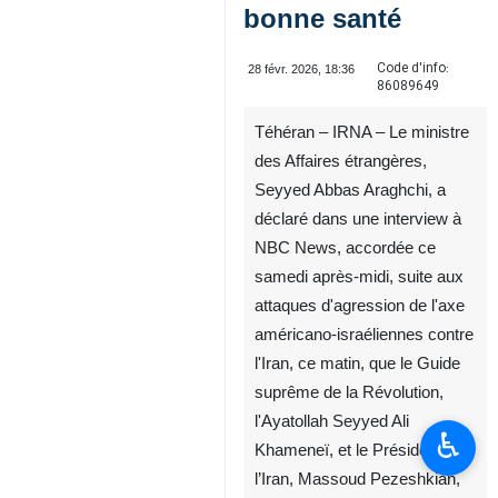
bonne santé
Code d'info:
28 févr. 2026, 18:36
86089649
Téhéran – IRNA – Le ministre
des Affaires étrangères,
Seyyed Abbas Araghchi, a
déclaré dans une interview à
NBC News, accordée ce
samedi après-midi, suite aux
attaques d'agression de l'axe
américano-israéliennes contre
l'Iran, ce matin, que le Guide
suprême de la Révolution,
l'Ayatollah Seyyed Ali
♿︎
Khameneï, et le Président de
l’Iran, Massoud Pezeshkian,