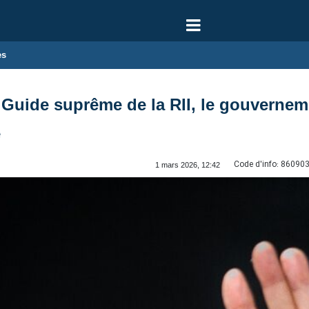
es
 Guide suprême de la RII, le gouverneme
e
Code d'info:
86090
1 mars 2026, 12:42