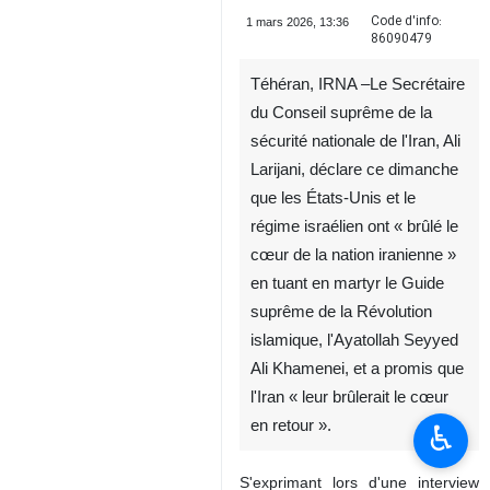
Code d'info:
1 mars 2026, 13:36
86090479
Téhéran, IRNA –Le Secrétaire
du Conseil suprême de la
sécurité nationale de l'Iran, Ali
Larijani, déclare ce dimanche
que les États-Unis et le
régime israélien ont « brûlé le
cœur de la nation iranienne »
en tuant en martyr le Guide
suprême de la Révolution
islamique, l'Ayatollah Seyyed
Ali Khamenei, et a promis que
l'Iran « leur brûlerait le cœur
en retour ».
♿︎
S'exprimant lors d'une interview