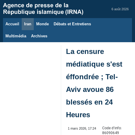
6 août 2026
Accueil
Iran
Monde
Débats et Entretiens
Multimédia
Archives
La censure
médiatique s'est
éffondrée ; Tel-
Aviv avoue 86
blessés en 24
Heures
Code d'info:
1 mars 2026, 17:24
86090649