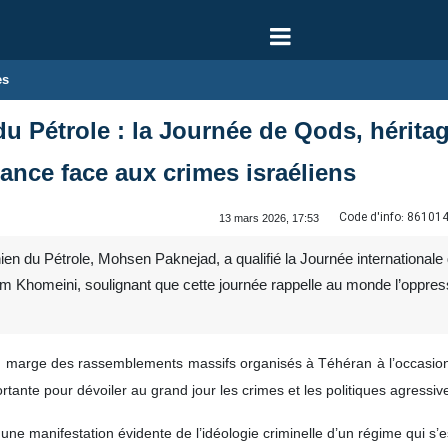
es
 du Pétrole : la Journée de Qods, hérit
tance face aux crimes israéliens
Code d'info:
86101
13 mars 2026, 17:53
ien du Pétrole, Mohsen Paknejad, a qualifié la Journée internationale 
am Khomeini, soulignant que cette journée rappelle au monde l’oppressi
 marge des rassemblements massifs organisés à Téhéran à l’occasion 
tante pour dévoiler au grand jour les crimes et les politiques agressiv
e manifestation évidente de l’idéologie criminelle d’un régime qui s’est