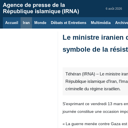
6 août 2026
Accueil
Iran
Monde
Débats et Entretiens
Multimédia
Archiv
Le ministre iranien
symbole de la résis
Téhéran (IRNA) – Le ministre iran
République islamique d’Iran, l’Im
criminelle du régime israélien.
S’exprimant ce vendredi 13 mars en
journée constitue une occasion impor
« La guerre menée contre Gaza est un