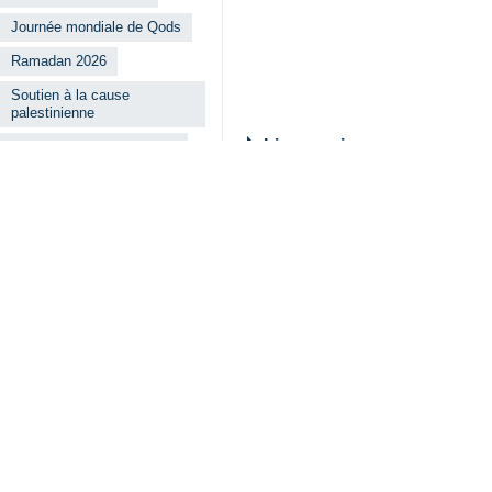
Journée mondiale de Qods
Ramadan 2026
Soutien à la cause
palestinienne
Ministre iranien du Pétrole
Imam Khomeini
Lire aussi
Des rassembleme
Téhéran (IRNA) – D
Journée d’Al-Qod
Téhéran — Le prési