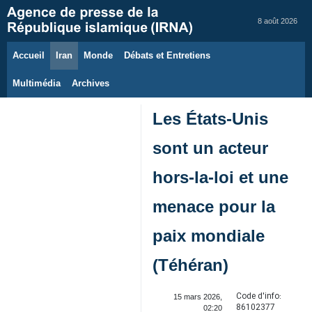
8 août 2026
Accueil
Iran
Monde
Débats et Entretiens
Multimédia
Archives
Les États-Unis
sont un acteur
hors-la-loi et une
menace pour la
paix mondiale
(Téhéran)
Code d'info:
15 mars 2026,
86102377
02:20