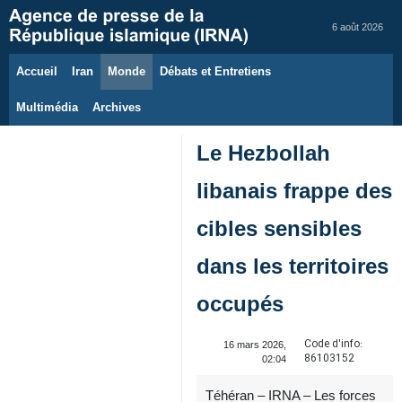
6 août 2026
Accueil
Iran
Monde
Débats et Entretiens
Multimédia
Archives
Le Hezbollah
libanais frappe des
cibles sensibles
dans les territoires
occupés
Code d'info:
16 mars 2026,
86103152
02:04
Téhéran – IRNA – Les forces