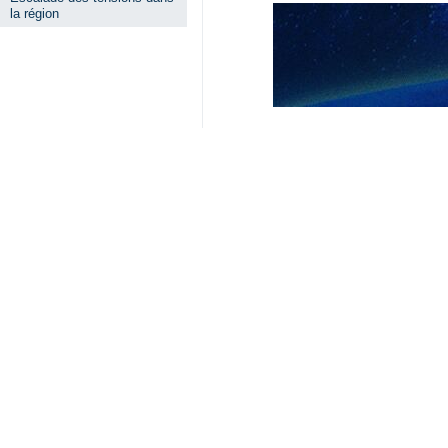
Abbas Araghchi a souligné que les Ét
nécessité pour tous les pays d’ado
escalade ou à un élargissement du co
Réaffirmant la détermination de l’Ira
visent exclusivement les bases et i
région.
Le chef de la diplomatie iranienne 
régime israélien , ajoutant que le r
Les deux ministres ont également é
Iran
Politique
0 Persons
Tags