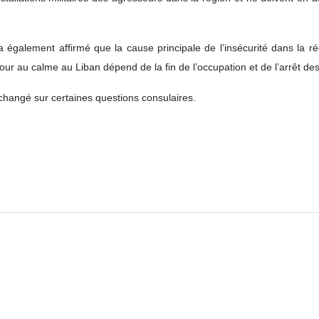
en des Affaires étrangères, Seyyed Abbas Araghchi, a appelé la France
éléphonique avec son homologue français Jean‑Noël Barrot consacré à l
s la région.