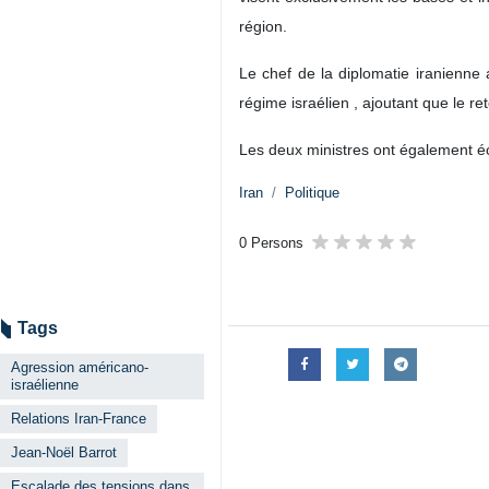
Téhéran – IRNA – Le ministre irani
régionales, lors d’un entretien t
l’Iran et à la situation actuelle dan