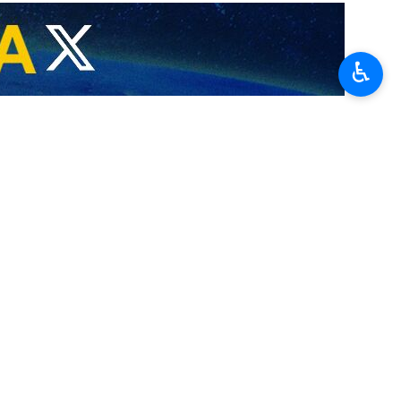
nsécurité dans la région et dans le détroit d’Hormuz, insistant sur la
nelle contre l’Iran et d’éviter toute action pouvant conduire à une
♿︎
sa sécurité nationale, il a précisé que les actions défensives de l’Iran
 aucun cas être interprétées comme une attaque contre les pays de la
égion, y compris au Liban, réside dans l’agression et l’hégémonie du
es attaques de ce régime.