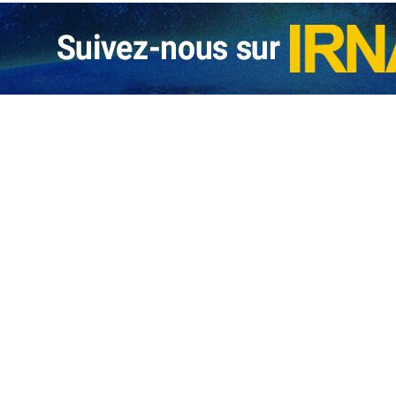
ats‑Unis et le régime israélien sont les principaux responsables de l’i
pter une approche responsable, de condamner fermement l’attaque crimi
nflit.
n à défendre sa souveraineté, sa dignité, son intégrité territoriale et 
nstallations militaires des agresseurs dans la région et ne doivent en
a également affirmé que la cause principale de l’insécurité dans la r
etour au calme au Liban dépend de la fin de l’occupation et de l’arrêt d
changé sur certaines questions consulaires.