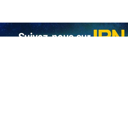
les de ces groupes irakiens jusqu’ici inconnus montrent la puissance m
d de plus en plus une forme régionale. Le Liban, l’Irak et l’Iran,
dans ce conflit.
omment Ashab al-Kahf et Awliya al-Dam, ont menacé de frapper par des
.
pas impliqué dans cette guerre mais certains groupes irakiens se mont
 ont déjà été attaquées par ces groupes islamiques. Certaines entrepr
e la résistance.
ort et plusieurs blessés dans les rangs des effectifs militaires de la 
 en Irak.
litaires américaines à bord s'est écrasé à l’ouest de l'Irak, selon le 