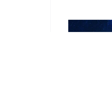
souterraine des arsenaux de missi
La guerre imposée du Ramadan pren
résistance du Yémen pourrait entrer 
Ces deux nouveaux groupes qui se n
basée la Delta Force des Etats-Unis
Le mouvement Hachd al-Chaabi n’est 
militaire de la région.
Certaines bases américaines en Irak
également ciblées par ces groupes d
Les médias français ont annoncé un m
Une base italienne a aussi été ciblée
Un avion de ravitaillement avec 6 mi