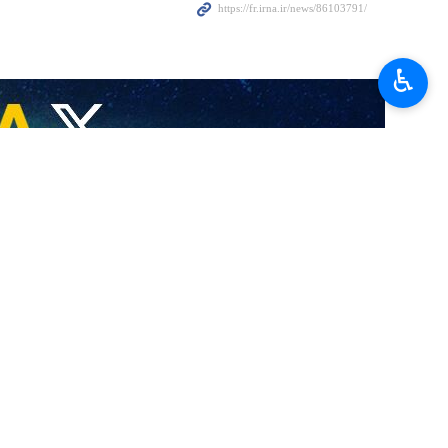
ilitaire de la résistance irakienne.
 les trois pays sont impliqués dans cette guerre. Le mouvement de
♿︎
 missiles balistiques, la base saoudienne de Khaled à Riyad où est
rent assez puissants pour jouer un rôle plus décisif dans l’équation
ises de logistique des Etats-Unis au sud de l'Irak (Bassora) ont été
France déployés en Irak.
CENTCOM.