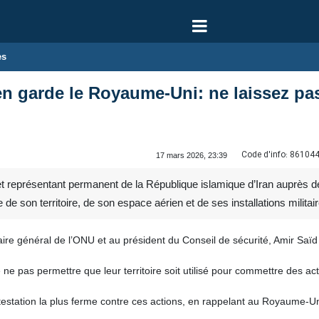
es
en garde le Royaume‑Uni: ne laissez pas 
Code d'info:
86104
17 mars 2026, 23:39
représentant permanent de la République islamique d’Iran auprès de l
son territoire, de son espace aérien et de ses installations militair
re général de l’ONU et au président du Conseil de sécurité, Amir Saïd Ir
de ne pas permettre que leur territoire soit utilisé pour commettre des 
otestation la plus ferme contre ces actions, en rappelant au Royaume‑Uni