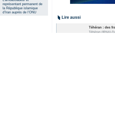
représentant permanent de
la République islamique
d’Iran auprès de l’ONU
Lire aussi
Téhéran : des fr
Téhéran (IRNA)-Da
Macron rejette l
Téhéran (IRNA)-Le
Un conseiller de
Téhéran (IRNA)-Un
The Economist : 
Téhéran (IRNA)-Se