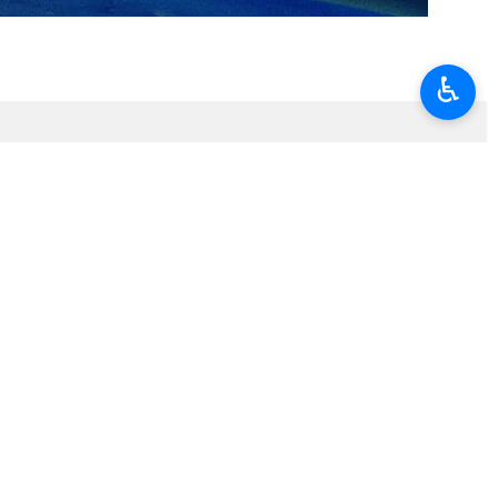
♿︎
éricaine dans le détroit d’Hormuz
ement d'Israël
uz