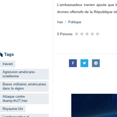
L’ambassadeur iranien ajoute que le
drones offensifs de la République is
Iran
Politique
0 Persons
Tags
Iravani
Agression américano-
israélienne
Bases militaires américaines
dans la région
Attaque contre
l&amp;#x27;Iran
Royaume-Uni
L’ambassadeur et