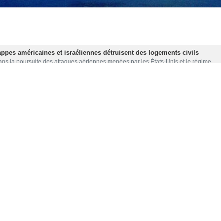
appes américaines et israéliennes détruisent des logements civils
ns la poursuite des attaques aériennes menées par les États‑Unis et le régime…
a proposition de Trump : la France ne participera pas à une coalition am
 président français Emmanuel Macron a rejeté la proposition de son homologue…
 Trump met en garde contre une guerre prolongée avec l’Iran et l'effondr
 conseiller du président américain Donald Trump a averti que la poursuite…
les États‑Unis incapables de protéger les navires dans le détroit d’Orm
lon le magazine britannique The Economist, les États‑Unis ne disposent pas…