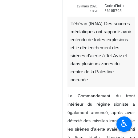
Code d'info:
19 mars 2026,
86105705
10:20
Téhéran (IRNA)-Des sources
médiatiques ont rapporté avoir
entendu de fortes explosions
et le déclenchement des
sirènes d’alerte à Tel‑Aviv et
dans plusieurs zones du
centre de la Palestine
occupée.
Le Commandement du front
intérieur du régime sioniste a
également annoncé, après avoir
♿︎
détecté des missiles iraniens, que
les sirènes d’alerte avaient retenti
à Acre, Haïfa, Tibériade, en